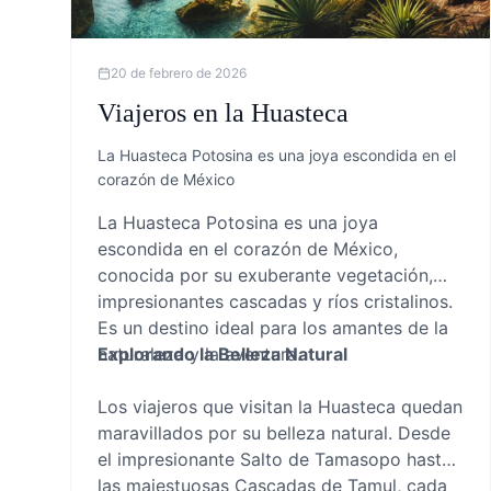
20 de febrero de 2026
Viajeros en la Huasteca
La Huasteca Potosina es una joya escondida en el
corazón de México
La Huasteca Potosina es una joya
escondida en el corazón de México,
conocida por su exuberante vegetación,
impresionantes cascadas y ríos cristalinos.
Es un destino ideal para los amantes de la
naturaleza y la aventura.
Explorando la Belleza Natural
Los viajeros que visitan la Huasteca quedan
maravillados por su belleza natural. Desde
el impresionante Salto de Tamasopo hasta
las majestuosas Cascadas de Tamul, cada