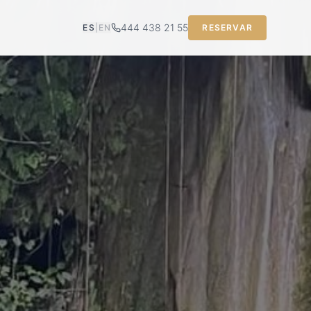
444 438 21 55
ES
|
EN
RESERVAR